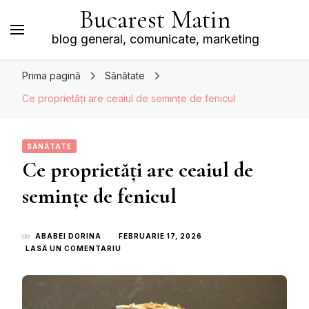
Bucarest Matin
blog general, comunicate, marketing
Prima pagină
Sănătate
Ce proprietăți are ceaiul de semințe de fenicul
SĂNĂTATE
Ce proprietăți are ceaiul de
semințe de fenicul
de
ABABEI DORINA
FEBRUARIE 17, 2026
LA
LASĂ UN COMENTARIU
CE
PROPRIETĂȚI
ARE
CEAIUL