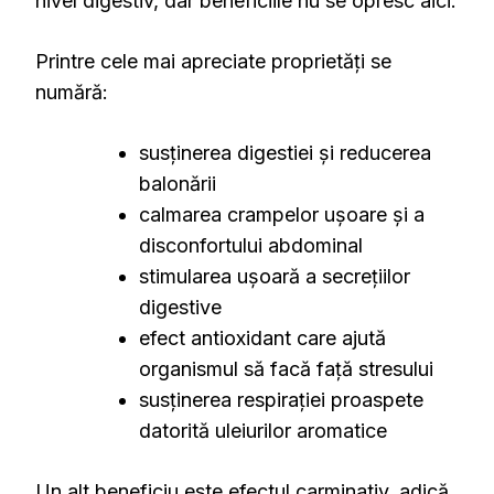
nivel digestiv, dar beneficiile nu se opresc aici.
Printre cele mai apreciate proprietăți se
numără:
susținerea digestiei și reducerea
balonării
calmarea crampelor ușoare și a
disconfortului abdominal
stimularea ușoară a secrețiilor
digestive
efect antioxidant care ajută
organismul să facă față stresului
susținerea respirației proaspete
datorită uleiurilor aromatice
Un alt beneficiu este efectul carminativ, adică