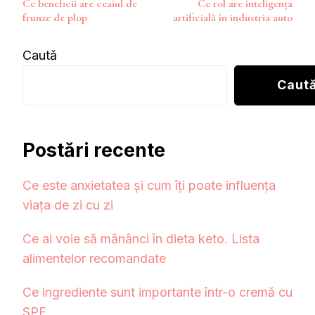
Ce beneficii are ceaiul de
Ce rol are inteligența
în
frunze de plop
artificială în industria auto
articole
Caută
Caut
Postări recente
Ce este anxietatea și cum îți poate influența
viața de zi cu zi
Ce ai voie să mănânci în dieta keto. Lista
alimentelor recomandate
Ce ingrediente sunt importante într-o cremă cu
SPF