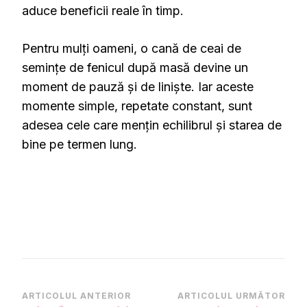
aduce beneficii reale în timp.
Pentru mulți oameni, o cană de ceai de
semințe de fenicul după masă devine un
moment de pauză și de liniște. Iar aceste
momente simple, repetate constant, sunt
adesea cele care mențin echilibrul și starea de
bine pe termen lung.
Navigare
ARTICOLUL ANTERIOR
ARTICOLUL URMĂTOR