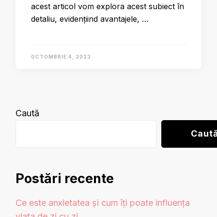
acest articol vom explora acest subiect în
detaliu, evidențiind avantajele, …
OCTOMBRIE 4, 2023
Caută
Caut
Postări recente
Ce este anxietatea și cum îți poate influența
viața de zi cu zi