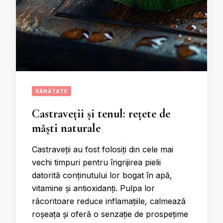
SĂNĂTATE
Castraveții și tenul: rețete de
măști naturale
Castraveții au fost folosiți din cele mai
vechi timpuri pentru îngrijirea pielii
datorită conținutului lor bogat în apă,
vitamine și antioxidanți. Pulpa lor
răcoritoare reduce inflamațiile, calmează
roșeața și oferă o senzație de prospețime