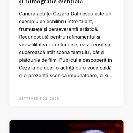
și filmografie esențială
Cariera actriței Cezara Dafinescu este un
exemplu de echilibru între talent,
frumusețe și perseverență artistică.
Recunoscută pentru rafinamentul și
versatilitatea rolurilor sale, ea a reușit să
cucerească atât scena teatrului, cât și
platourile de film. Publicul a descoperit în
Cezara nu doar o actriță cu o voce caldă
și o prezență scenică impunătoare, ci și …
SEPTEMBRIE 28, 2025