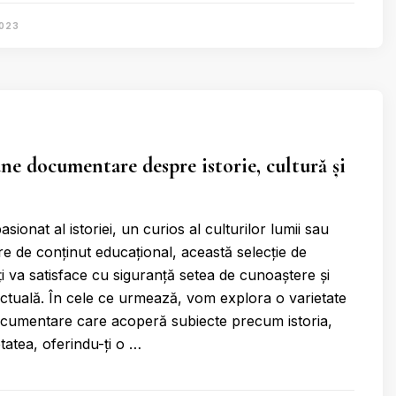
2023
ne documentare despre istorie, cultură și
asionat al istoriei, un curios al culturilor lumii sau
are de conținut educațional, această selecție de
i va satisface cu siguranță setea de cunoaștere și
ectuală. În cele ce urmează, vom explora o varietate
ocumentare care acoperă subiecte precum istoria,
etatea, oferindu-ți o …