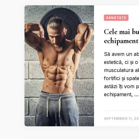
SĂNĂTATE
Cele mai bu
echipament
Să avem un abd
estetică, ci și
musculatura abd
fortifici și spa
astăzi îți vom
echipament, …
SEPTEMBRIE 11, 2