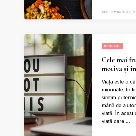
SEPTEMBRIE 28, 
GENERAL
Cele mai fr
motiva și in
Viața este o că
minunate. În t
simțim puternic
mână de ajutor
viață. În acest
viață care …