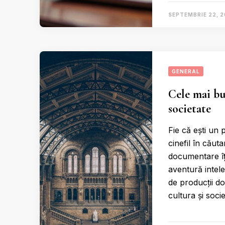
SEPTEMBRIE 22, 
GENERAL
Cele mai bu
societate
Fie că ești un p
cinefil în căut
documentare îț
aventură intel
de producții d
cultura și soci