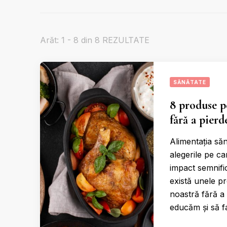
Arăt: 1 - 8 din 8 REZULTATE
SĂNĂTATE
8 produse p
fără a pierd
Alimentația săn
alegerile pe c
impact semnific
există unele p
noastră fără a 
educăm și să 