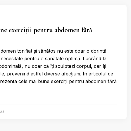
ne exerciții pentru abdomen fără
omen tonifiat și sănătos nu este doar o dorință
 o necesitate pentru o sănătate optimă. Lucrând la
ominală, nu doar că îți sculptezi corpul, dar îți
tele, prevenind astfel diverse afecțiuni. În articolul de
 prezenta cele mai bune exerciții pentru abdomen fără
023