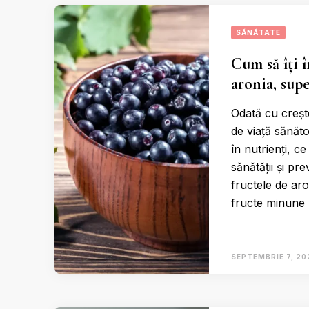
SĂNĂTATE
Cum să îți 
aronia, sup
Odată cu crește
de viață sănăt
în nutrienți, c
sănătății și pre
fructele de aro
fructe minune
SEPTEMBRIE 7, 20