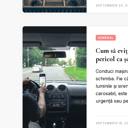
SEPTEMBRIE 20, 
GENERAL
Cum să eviți
pericol ca ș
Conduci mașina 
schimba. Fie c
luminile și si
carosabil, este 
urgență sau pe
SEPTEMBRIE 18, 2