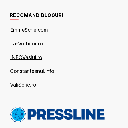
RECOMAND BLOGURI
EmmeScrie.com
La-Vorbitor.ro
INFOVaslui.ro
Constanteanul.info
ValiScrie.ro