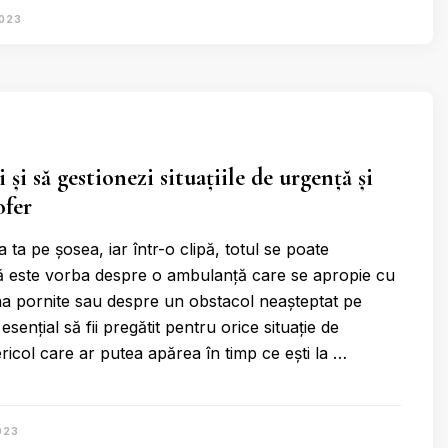
2023
 și să gestionezi situațiile de urgență și
ofer
ta pe șosea, iar într-o clipă, totul se poate
ă este vorba despre o ambulanță care se apropie cu
rena pornite sau despre un obstacol neașteptat pe
esențial să fii pregătit pentru orice situație de
ricol care ar putea apărea în timp ce ești la …
023