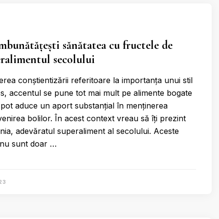
îmbunătățești sănătatea cu fructele de
eralimentul secolului
rea conștientizării referitoare la importanța unui stil
os, accentul se pune tot mai mult pe alimente bogate
e pot aduce un aport substanțial în menținerea
venirea bolilor. În acest context vreau să îți prezint
nia, adevăratul superaliment al secolului. Aceste
 nu sunt doar …
23