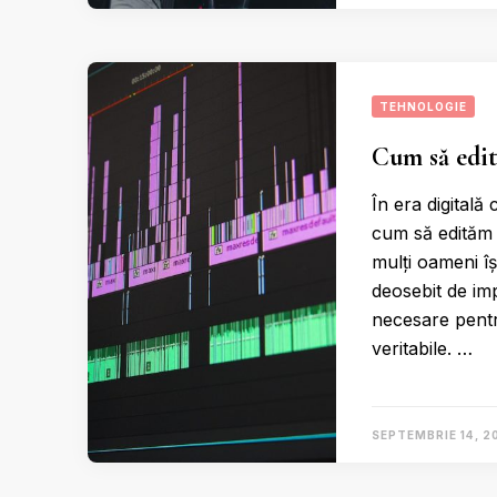
TEHNOLOGIE
Cum să edit
În era digitală
cum să edităm 
mulți oameni îș
deosebit de impo
necesare pentr
veritabile. …
SEPTEMBRIE 14, 2