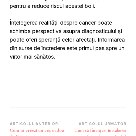
pentru a reduce riscul acestei boli.
Înțelegerea realității despre cancer poate
schimba perspectiva asupra diagnosticului și
poate oferi speranță celor afectați. Informarea
din surse de încredere este primul pas spre un
viitor mai sănătos.
Navigare
ARTICOLUL ANTERIOR
ARTICOLUL URMĂTOR
Cum să creezi un coș cadou
Cum să finanțezi instalarea
în