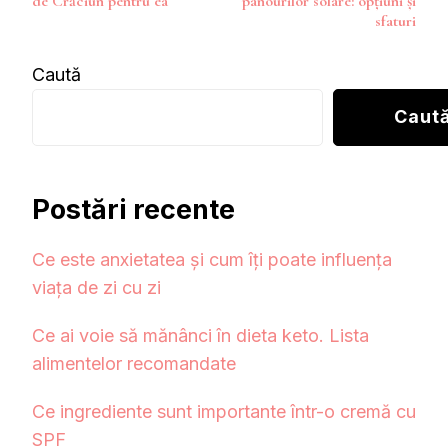
de Crăciun pentru ea
panourilor solare: opțiuni și
articole
sfaturi
Caută
Caut
Postări recente
Ce este anxietatea și cum îți poate influența
viața de zi cu zi
Ce ai voie să mănânci în dieta keto. Lista
alimentelor recomandate
Ce ingrediente sunt importante într-o cremă cu
SPF