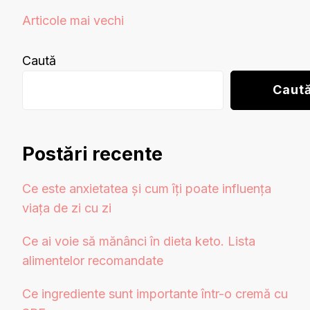
Navigare
Articole mai vechi
în
articole
Caută
Caut
Postări recente
Ce este anxietatea și cum îți poate influența
viața de zi cu zi
Ce ai voie să mănânci în dieta keto. Lista
alimentelor recomandate
Ce ingrediente sunt importante într-o cremă cu