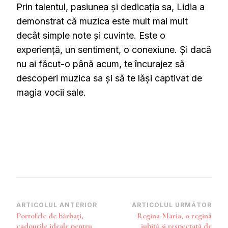
Prin talentul, pasiunea și dedicația sa, Lidia a
demonstrat că muzica este mult mai mult
decât simple note și cuvinte. Este o
experiență, un sentiment, o conexiune. Și dacă
nu ai făcut-o până acum, te încurajez să
descoperi muzica sa și să te lăși captivat de
magia vocii sale.
Navigare
ARTICOLUL ANTERIOR
ARTICOLUL URMĂTOR
Portofele de bărbați,
Regina Maria, o regină
în
cadourile ideale pentru
iubită și respectată de