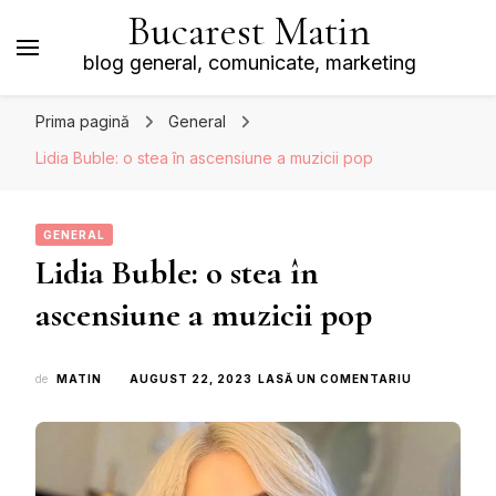
Bucarest Matin
blog general, comunicate, marketing
Prima pagină
General
Lidia Buble: o stea în ascensiune a muzicii pop
GENERAL
Lidia Buble: o stea în
ascensiune a muzicii pop
LA
de
MATIN
AUGUST 22, 2023
LASĂ UN COMENTARIU
LIDIA
BUBLE:
O
STEA
ÎN