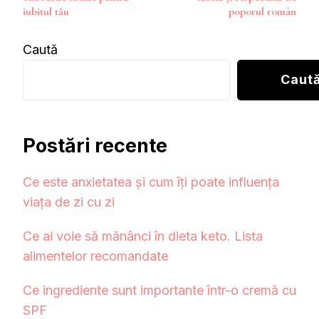
articole
iubitul tău
poporul român
Caută
Caut
Postări recente
Ce este anxietatea și cum îți poate influența
viața de zi cu zi
Ce ai voie să mănânci în dieta keto. Lista
alimentelor recomandate
Ce ingrediente sunt importante într-o cremă cu
SPF