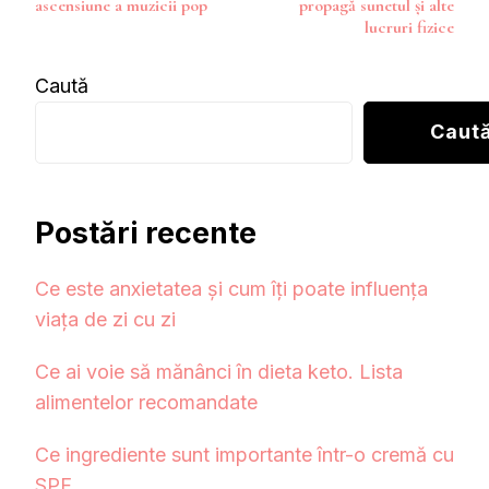
ascensiune a muzicii pop
propagă sunetul și alte
articole
lucruri fizice
Caută
Caut
Postări recente
Ce este anxietatea și cum îți poate influența
viața de zi cu zi
Ce ai voie să mănânci în dieta keto. Lista
alimentelor recomandate
Ce ingrediente sunt importante într-o cremă cu
SPF