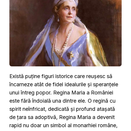
IUBITĂ
ȘI
RESPECTAT
DE
POPORUL
ROMÂN
Există puține figuri istorice care reușesc să
încarneze atât de fidel idealurile și speranțele
unui întreg popor. Regina Maria a României
este fără îndoială una dintre ele. O regină cu
spirit neînfricat, dedicată și profund atașată
de țara sa adoptivă, Regina Maria a devenit
rapid nu doar un simbol al monarhiei române,