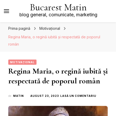
Bucarest Matin
blog general, comunicate, marketing
Prima pagină
Motivațional
Regina Maria, o regină iubită și respectată de poporul
român
MOTIVAȚIONAL
Regina Maria, o regină iubită și
respectată de poporul român
LA
de
MATIN
AUGUST 23, 2023
LASĂ UN COMENTARIU
REGINA
MARIA,
O
REGINĂ