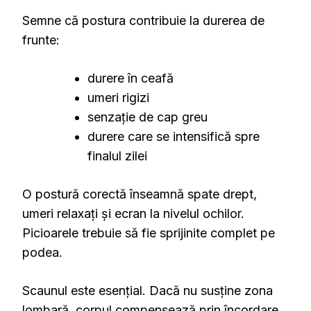
Semne că postura contribuie la durerea de
frunte:
durere în ceafă
umeri rigizi
senzație de cap greu
durere care se intensifică spre
finalul zilei
O postură corectă înseamnă spate drept,
umeri relaxați și ecran la nivelul ochilor.
Picioarele trebuie să fie sprijinite complet pe
podea.
Scaunul este esențial. Dacă nu susține zona
lombară, corpul compensează prin încordare.