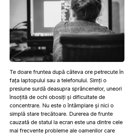
FRUNTEA
CÂND
MĂ
UIT
MULT
LA
ECRAN?
Te doare fruntea după câteva ore petrecute în
fața laptopului sau a telefonului. Simți o
presiune surdă deasupra sprâncenelor, uneori
însoțită de ochi obosiți și dificultate de
concentrare. Nu este o întâmplare și nici o
simplă stare trecătoare. Durerea de frunte
cauzată de statul la ecran este una dintre cele
mai frecvente probleme ale oamenilor care