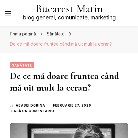
Bucarest Matin
blog general, comunicate, marketing
Prima pagină
Sănătate
De ce mă doare fruntea când mă uit mult la ecran?
SĂNĂTATE
De ce mă doare fruntea când
mă uit mult la ecran?
de
ABABEI DORINA
FEBRUARIE 27, 2026
LA
LASĂ UN COMENTARIU
DE
CE
MĂ
DOARE