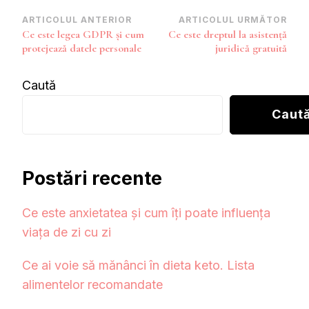
Navigare
ARTICOLUL ANTERIOR
ARTICOLUL URMĂTOR
Ce este legea GDPR și cum
Ce este dreptul la asistență
în
protejează datele personale
juridică gratuită
articole
Caută
Caut
Postări recente
Ce este anxietatea și cum îți poate influența
viața de zi cu zi
Ce ai voie să mănânci în dieta keto. Lista
alimentelor recomandate