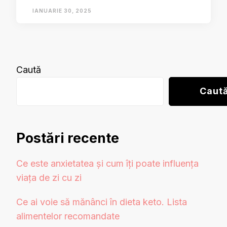
IANUARIE 30, 2025
Caută
Caut
Postări recente
Ce este anxietatea și cum îți poate influența
viața de zi cu zi
Ce ai voie să mănânci în dieta keto. Lista
alimentelor recomandate