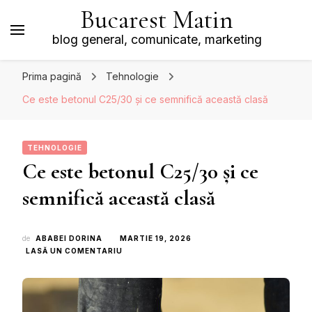
Bucarest Matin
blog general, comunicate, marketing
Prima pagină
Tehnologie
Ce este betonul C25/30 și ce semnifică această clasă
TEHNOLOGIE
Ce este betonul C25/30 și ce
semnifică această clasă
de
ABABEI DORINA
MARTIE 19, 2026
LA
LASĂ UN COMENTARIU
CE
ESTE
BETONUL
C25/30