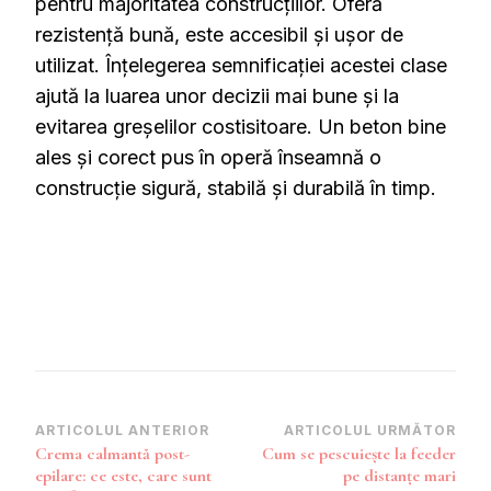
pentru majoritatea construcțiilor. Oferă
rezistență bună, este accesibil și ușor de
utilizat. Înțelegerea semnificației acestei clase
ajută la luarea unor decizii mai bune și la
evitarea greșelilor costisitoare. Un beton bine
ales și corect pus în operă înseamnă o
construcție sigură, stabilă și durabilă în timp.
Navigare
ARTICOLUL ANTERIOR
ARTICOLUL URMĂTOR
Crema calmantă post-
Cum se pescuiește la feeder
în
epilare: ce este, care sunt
pe distanțe mari