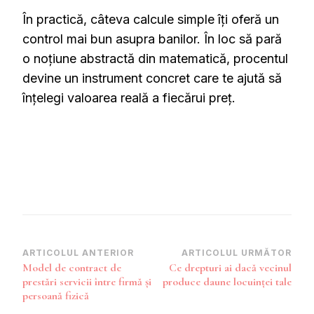
În practică, câteva calcule simple îți oferă un
control mai bun asupra banilor. În loc să pară
o noțiune abstractă din matematică, procentul
devine un instrument concret care te ajută să
înțelegi valoarea reală a fiecărui preț.
Navigare
ARTICOLUL ANTERIOR
ARTICOLUL URMĂTOR
Model de contract de
Ce drepturi ai dacă vecinul
în
prestări servicii între firmă și
produce daune locuinței tale
articole
persoană fizică