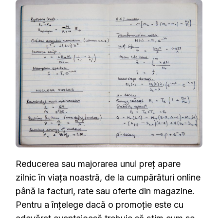
CUM
AFLI
REDU
SAU
MAJO
UNUI
PREȚ
Reducerea sau majorarea unui preț apare
zilnic în viața noastră, de la cumpărături online
până la facturi, rate sau oferte din magazine.
Pentru a înțelege dacă o promoție este cu