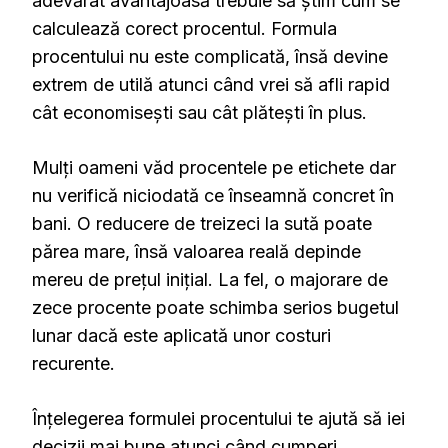
adevărat avantajoasă trebuie să știm cum se
calculează corect procentul. Formula
procentului nu este complicată, însă devine
extrem de utilă atunci când vrei să afli rapid
cât economisești sau cât plătești în plus.
Mulți oameni văd procentele pe etichete dar
nu verifică niciodată ce înseamnă concret în
bani. O reducere de treizeci la sută poate
părea mare, însă valoarea reală depinde
mereu de prețul inițial. La fel, o majorare de
zece procente poate schimba serios bugetul
lunar dacă este aplicată unor costuri
recurente.
Înțelegerea formulei procentului te ajută să iei
decizii mai bune atunci când cumperi,