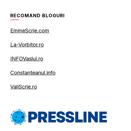
RECOMAND BLOGURI
EmmeScrie.com
La-Vorbitor.ro
INFOVaslui.ro
Constanteanul.info
ValiScrie.ro