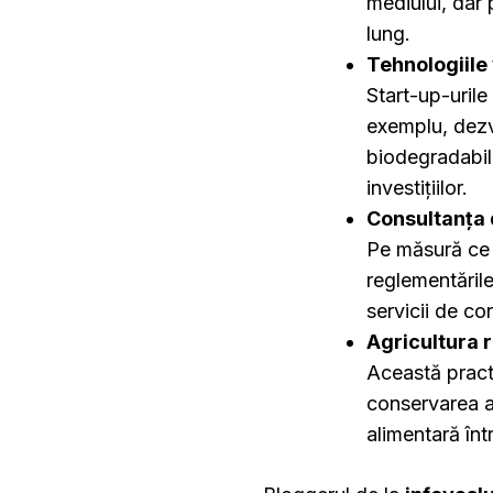
mediului, dar
lung.
Tehnologiile 
Start-up-urile
exemplu, dezvo
biodegradabile
investițiilor.
Consultanța
Pe măsură ce 
reglementările
servicii de co
Agricultura 
Această pract
conservarea a
alimentară înt