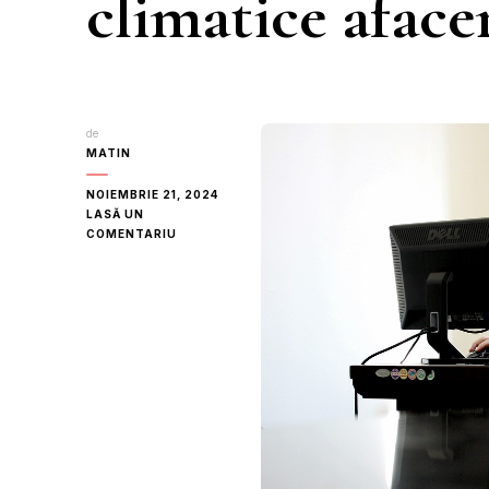
climatice afacer
de
MATIN
NOIEMBRIE 21, 2024
LASĂ UN
LA
COMENTARIU
CUM
VOR
INFLUENȚA
SCHIMBĂRILE
CLIMATICE
AFACEREA
DE
VIITOR?