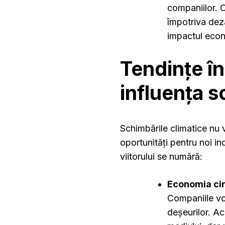
companiilor. 
împotriva deza
impactul econ
Tendințe în
influența s
Schimbările climatice nu v
oportunități pentru noi in
viitorului se numără:
Economia cir
Companiile vor
deșeurilor. A