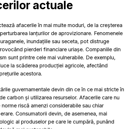
erilor actuale
ctează afacerile în mai multe moduri, de la creșterea
a perturbarea lanțurilor de aprovizionare. Fenomenele
uraganele, inundațiile sau seceta, pot distruge
 provocând pierderi financiare uriașe. Companiile din
rism sunt printre cele mai vulnerabile. De exemplu,
uce la scăderea producției agricole, afectând
prețurile acestora.
ările guvernamentale devin din ce în ce mai stricte în
de carbon și utilizarea resurselor. Afacerile care nu
e norme riscă amenzi considerabile sau chiar
operare. Consumatorii devin, de asemenea, mai
cologic al produselor pe care le cumpără, punând