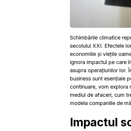
Schimbările climatice rep
secolului XXI. Efectele lo
economiile și viețile oamen
ignora impactul pe care î
asupra operațiunilor lor. 
business sunt esențiale pe
continuare, vom explora m
mediul de afaceri, cum tr
modela companiile de mâ
Impactul sc