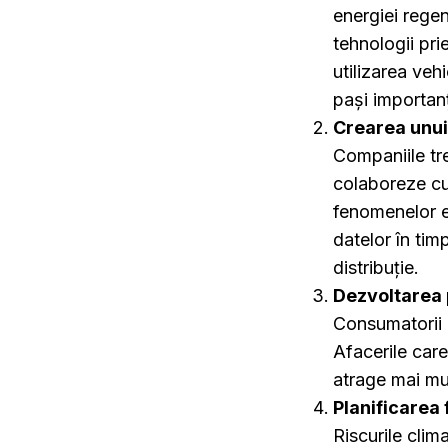
energiei regen
tehnologii pr
utilizarea veh
pași importanț
Crearea unui 
Companiile tre
colaboreze cu 
fenomenelor e
datelor în tim
distribuție.
Dezvoltarea 
Consumatorii 
Afacerile care
atrage mai mul
Planificarea
Riscurile clim