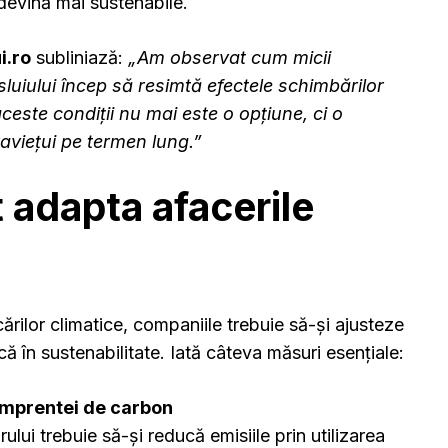
devină mai sustenabile.
i.ro
subliniază:
„Am observat cum micii
luiului încep să resimtă efectele schimbărilor
ceste condiții nu mai este o opțiune, ci o
aviețui pe termen lung.”
 adapta afacerile
ărilor climatice, companiile trebuie să-și ajusteze
scă în sustenabilitate. Iată câteva măsuri esențiale:
mprentei de carbon
rului trebuie să-și reducă emisiile prin utilizarea