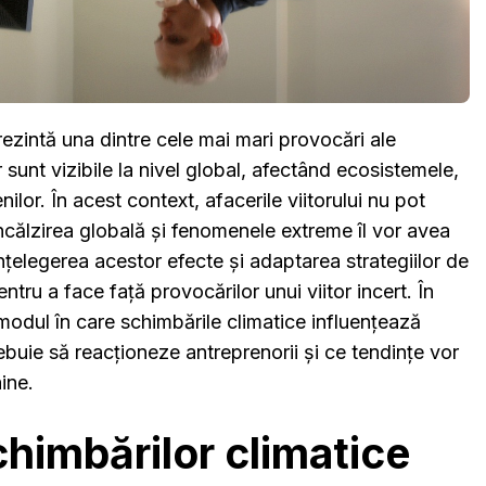
rezintă una dintre cele mai mari provocări ale
r sunt vizibile la nivel global, afectând ecosistemele,
ilor. În acest context, afacerile viitorului nu pot
ncălzirea globală și fenomenele extreme îl vor avea
Înțelegerea acestor efecte și adaptarea strategiilor de
ntru a face față provocărilor unui viitor incert. În
odul în care schimbările climatice influențează
ebuie să reacționeze antreprenorii și ce tendințe vor
ine.
himbărilor climatice