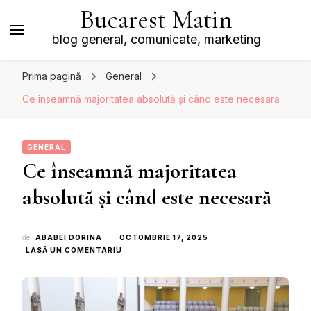
Bucarest Matin
blog general, comunicate, marketing
Prima pagină
General
Ce înseamnă majoritatea absolută și când este necesară
GENERAL
Ce înseamnă majoritatea
absolută și când este necesară
de
ABABEI DORINA
OCTOMBRIE 17, 2025
LA
LASĂ UN COMENTARIU
CE
ÎNSEAMNĂ
MAJORITATEA
ABSOLUTĂ