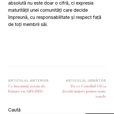
absolută nu este doar o cifră, ci expresia
maturității unei comunități care decide
împreună, cu responsabilitate și respect față
de toți membrii săi.
Navigare
ARTICOLUL ANTERIOR
ARTICOLUL URMĂTOR
Ce înseamnă sistem de
De ce Consiliul UE ia
în
frânare cu ABS+EBD
decizii majore pentru toate
articole
statele
Caută