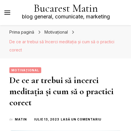
Bucarest Matin
blog general, comunicate, marketing
Prima pagină
Motivațional
De ce ar trebui să încerci meditația și cum să o practici
corect
MOTIVAȚIONAL
De ce ar trebui să încerci
meditația și cum să o practici
corect
LA
de
MATIN
IULIE 13, 2023
LASĂ UN COMENTARIU
DE
CE