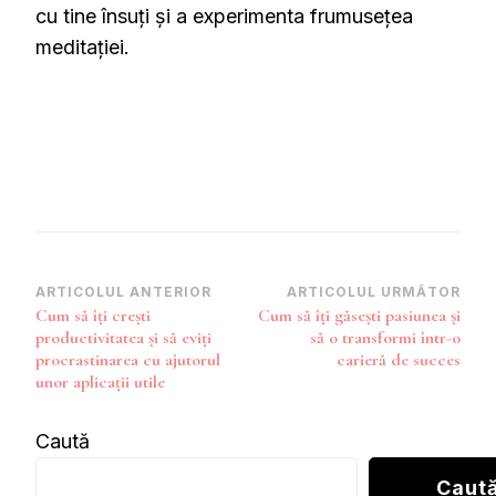
cu tine însuți și a experimenta frumusețea
meditației.
Navigare
ARTICOLUL ANTERIOR
ARTICOLUL URMĂTOR
Cum să îți crești
Cum să îți găsești pasiunea și
în
productivitatea și să eviți
să o transformi într-o
articole
procrastinarea cu ajutorul
carieră de succes
unor aplicații utile
Caută
Caut