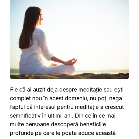
AR
TREBUI
SĂ
ÎNCERCI
MEDITAȚIA
ȘI
CUM
SĂ
O
PRACTICI
CORECT
Fie că ai auzit deja despre meditație sau ești
complet nou în acest domeniu, nu poți nega
faptul că interesul pentru meditație a crescut
semnificativ în ultimii ani. Din ce în ce mai
multe persoane descoperă beneficiile
profunde pe care le poate aduce această