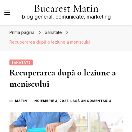
Bucarest Matin
blog general, comunicate, marketing
Prima pagină
Sănătate
Recuperarea după o leziune a meniscului
SĂNĂTATE
Recuperarea după o leziune a
meniscului
LA
de
MATIN
NOIEMBRIE 3, 2023
LASĂ UN COMENTARIU
RECUPERA
DUPĂ
O
LEZIUNE
A