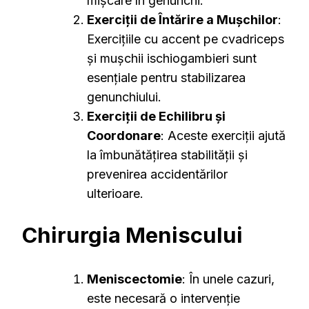
mișcare în genunchi.
Exerciții de Întărire a Mușchilor
:
Exercițiile cu accent pe cvadriceps
și mușchii ischiogambieri sunt
esențiale pentru stabilizarea
genunchiului.
Exerciții de Echilibru și
Coordonare
: Aceste exerciții ajută
la îmbunătățirea stabilității și
prevenirea accidentărilor
ulterioare.
Chirurgia Meniscului
Meniscectomie
: În unele cazuri,
este necesară o intervenție