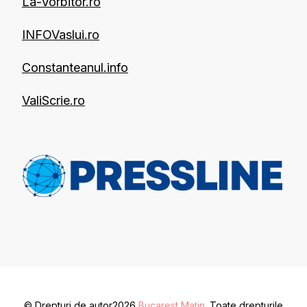
La-Vorbitor.ro
INFOVaslui.ro
Constanteanul.info
ValiScrie.ro
© Drepturi de autor2026
Bucarest Matin
. Toate drepturile